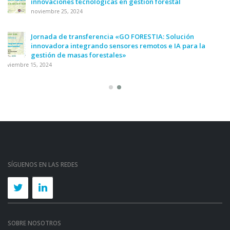
innovaciones tecnológicas en gestión forestal
noviembre 25, 2024
Jornada de transferencia «GO FORESTIA: Solución
innovadora integrando sensores remotos e IA para la
gestión de masas forestales»
noviembre 15, 2024
SÍGUENOS EN LAS REDES
SOBRE NOSOTROS