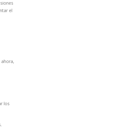
esiones
ntar el
 ahora,
s
r los
.