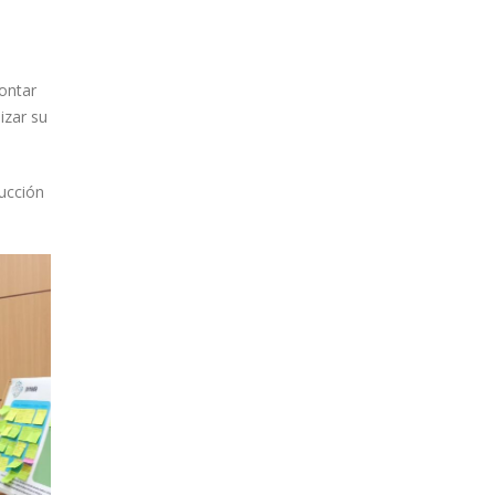
rontar
izar su
rucción