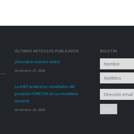
ÚLTIMOS ARTÍCULOS PUBLICADOS
BOLETÍN
¡Descubre nuestro vídeo!
diciembre 27, 2024
La AAEF analiza los resultados del
proyecto FORESTIA en su Asamblea
General
diciembre 20, 2024