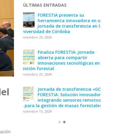
ÚLTIMAS ENTRADAS
o!
FORESTIA presenta su
¡Desc
herramienta innovadora en una
diciemb
jornada de transferencia en la
Universidad de Córdoba
noviembre 25, 2024
ultados
La AA
en su
del p
Asamb
Finaliza FORESTIA: jornada
diciembre 20, 2024
abierta para compartir
innovaciones tecnológicas en
gestión forestal
a Feria
FORES
noviembre 25, 2024
ara
AIRE 
n
mejora
forestal en An
del
Jornada de transferencia «GO
diciembre 12, 2024
FORESTIA: Solución innovadora
integrando sensores remotos e
IA para la gestión de masas forestales»
noviembre 15, 2024
ración