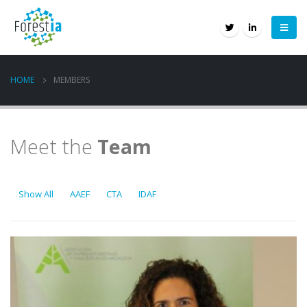
HOME
MEMBERS
Meet the
Team
Show All
AAEF
CTA
IDAF